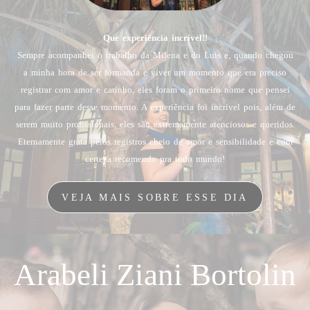
Que experiência incrivel!!
Sempre acompanhei o trabalho da Milena e do Luis e, quando chegou
a minha hora de ser formanda e viver um momento que era preciso
registrar com amor e carinho, eles foram o primeiro nome que pensei
para fazer parte desse momento. A experiência foi incrível pois, além de
serem muito profissionais, eles são extremamente atenciosos e queridos.
Eternamente grata pelos registros cheio de amor e sensibilidade e com
certeza recomendo pra todo mundo!
VEJA MAIS SOBRE ESSE DIA
Arabeli Ziani Bortolin