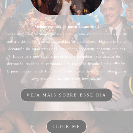
Melhor escolha do nosso casamento!!
Fotos simplesmente maravilhosas. Os fotógrafos acompanharam o dia da
noiva e do noivo, fizeram um making of maravilhoso. Fizeram fotos da
decoração do salão antes dos convidados chegarem, pegaram detalhes
lindos para que a gente possa sempre relembrar cada detalhe de
decoração. As fotos da cerimônia e da recepção ficaram lindas também.
E para finalizar, ainda tivemos a oportunidade de
fazer um álbum para
sempre termos em mãos essas lembranças.
VEJA MAIS SOBRE ESSE DIA
CLICK ME