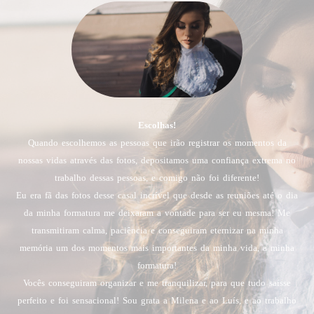
Escolhas!
Quando escolhemos as pessoas que irão registrar os momentos da
nossas vidas através das fotos, depositamos uma confiança extrema no
trabalho dessas pessoas, e comigo não foi diferente!
Eu era fã das fotos desse casal incrível que desde as reuniões até o dia
da minha formatura me deixaram a vontade para ser eu mesma! Me
transmitiram calma, paciência e conseguiram eternizar na minha
memória um dos momentos mais importantes da minha vida, a minha
formatura!
Vocês conseguiram organizar e me tranquilizar, para que tudo saísse
perfeito e foi sensacional! Sou grata a Milena e ao Luís, e ao trabalho