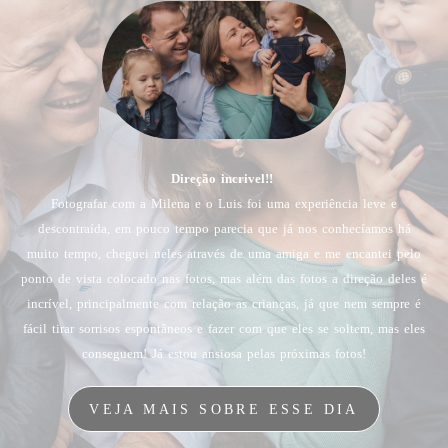
Direção incrivel!!
Fotografar com a Milena e o Luis foi uma experiência leve e
descontraída, em pouco tempo parecia que já nos conhecíamos há
muito tempo, cheguei neles através de uma amiga e me encantei pelo
ponto de vista colocado nas fotos, mas além das fotos a direção deles é
incrível, principalmente com relação as crianças, já que nem sempre é
fácil tirar sorrisos espontâneos e fazer com que eles se soltem, mas eles
conseguem! Já estou ansiosa pelas próximas fotos!
VEJA MAIS SOBRE ESSE DIA