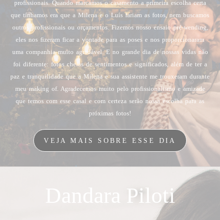
profissionais. Quando marcamos o casamento a primeira escolha certa
que tínhamos era que a Milena e o Luís fariam as fotos, nem buscamos
outros profissionais ou orçamentos. Fizemos nosso ensaio pré-wending,
eles nos fizeram ficar a vontade para as poses e nos proporcionaram
uma companhia muito agradável. E no grande dia de nossas vidas não
foi diferente: fotos cheias de sentimentos e significados, além de ter a
paz e tranquilidade que a Milena e sua assistente me trouxeram durante
meu making of. Agradecemos muito pelo profissionalismo e amizade
que temos com esse casal e com certeza serão nossa escolha para as
próximas fotos!
VEJA MAIS SOBRE ESSE DIA
Dandara Piloti