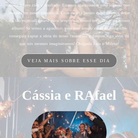
muito felizes com o resultado. Estamos apaixonados pelo registro que
tivemos em nosso casamento. Com certeza jamais esqueceremos desse
dia tão especial.
Estará para sempre em nossos corações e em nossos
álbuns!
Só temos a agradecer, pois esse amado casal de fotógrafos
conseguiu captar a ideia do nosso casamento e fizeram algo além do
que nós mesmos imaginávamos! Obrigada Luis e Milena!
VEJA MAIS SOBRE ESSE DIA
Cássia e RAfael