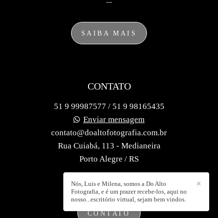
...
SAIBA MAIS
CONTATO
51 9 99987577 / 51 9 98165435
Enviar mensagem
contato@doaltofotografia.com.br
Rua Cuiabá, 113 - Medianeira
Porto Alegre / RS
Nós, Luis e Milena, somos a Do Alto
✕
Fotografia, e é um prazer recebe-los, aqui no
nosso...escritório virtual, sejam bem vindos.
CONTATO